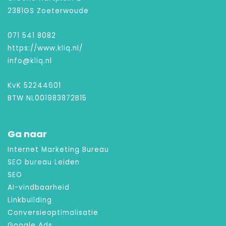
2381GS Zoeterwoude
071 541 8082
https://www.kliq.nl/
info@kliq.nl
KvK 52244601
BTW NL001983872B15
Ga naar
Internet Marketing Bureau
SEO bureau Leiden
SEO
AI-vindbaarheid
Linkbuilding
Conversieoptimalisatie
Google Ads