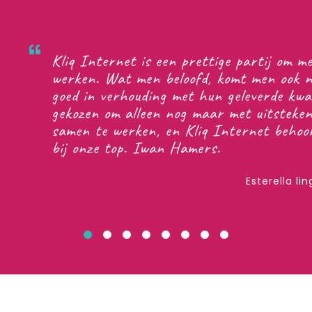
Kliq's r
voor zic
met je m
bent zon
realisti
hebben v
webshop 