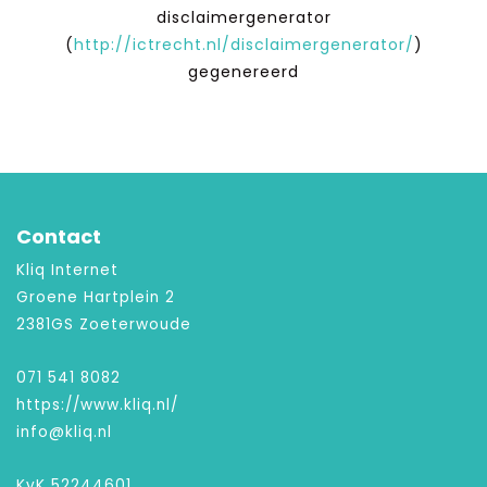
disclaimergenerator
(
http://ictrecht.nl/disclaimergenerator/
)
gegenereerd
Contact
Kliq Internet
Groene Hartplein 2
2381GS Zoeterwoude
071 541 8082
https://www.kliq.nl/
info@kliq.nl
KvK 52244601