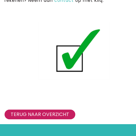
rekenen? Neem dan
contact
op met Kliq.
TERUG NAAR OVERZICHT