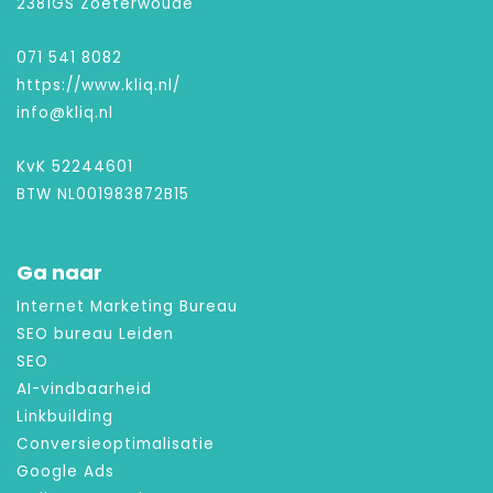
2381GS Zoeterwoude
071 541 8082
https://www.kliq.nl/
info@kliq.nl
KvK 52244601
BTW NL001983872B15
Ga naar
Internet Marketing Bureau
SEO bureau Leiden
SEO
AI-vindbaarheid
Linkbuilding
Conversieoptimalisatie
Google Ads